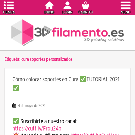
S
k
i
p
t
o
m
a
Etiqueta:
cura soportes personalizados
i
n
c
Cómo colocar soportes en Cura
TUTORIAL 2021
o
n
t
e
4 de mayo de 2021
n
t
Suscribirte a nuestro canal:
https://cutt.ly/Frqu24b