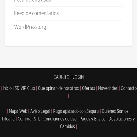
Feed de comentarios
WordPress.org
CARRITO
|
LOGIN
|
Inicio
|
3D VIP Club
|
Qué opinan de nosotros
|
Ofertas
|
Novedades
|
Contacto
|
|
Mapa Web
|
Aviso Legal
|
Pago aplazado con Sequra
|
Quiénes Somos
|
Filoalfa
|
Comprar STL
|
Condiciones de uso
|
Pagos y Envíos
|
Devoluciones y
Cambios
|