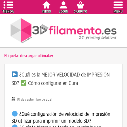
S
k
i
p
t
o
m
a
Etiqueta:
descargar ultimaker
i
n
c
¿Cuál es la MEJOR VELOCIDAD de IMPRESIÓN
o
3D?
Cómo configurar en Cura
n
t
e
10 de septiembre de 2021
n
t
¿Qué configuración de velocidad de impresión
3D utilizar para imprimir un modelo 3D?