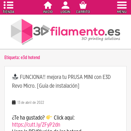
S
k
i
p
t
o
m
a
Etiqueta:
e3d hotend
i
n
c
FUNCIONA!! mejora tu PRUSA MINI con E3D
o
Revo Micro. [Guía de instalación]
n
t
e
13 de abril de 2022
n
t
¿Te ha gustado?
Click aquí:
https://cutt.ly/ZFyP2dn