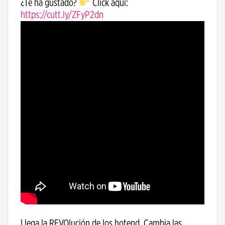
¿Te ha gustado?
Click aquí:
https://cutt.ly/ZFyP2dn
Llega la REVOlución de los hotend. Cambia las