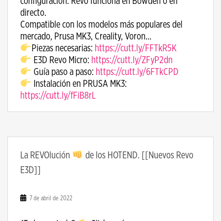
configuración. Revo funciona en Bowden o en
directo.
Compatible con los modelos más populares del
mercado, Prusa MK3, Creality, Voron…
Piezas necesarias:
https://cutt.ly/FFTkR5K
E3D Revo Micro:
https://cutt.ly/ZFyP2dn
Guía paso a paso:
https://cutt.ly/6FTkCPD
Instalación en PRUSA MK3:
https://cutt.ly/fFiB8rL
La REVOlución
de los HOTEND. [[Nuevos Revo
E3D]]
7 de abril de 2022