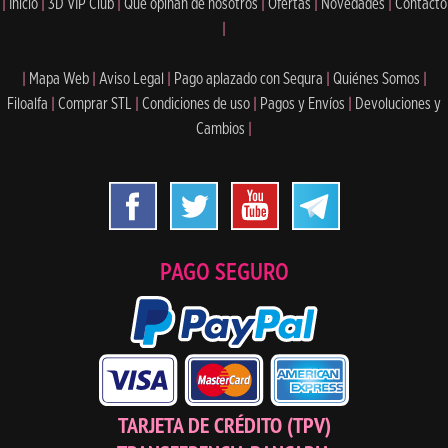
|
Inicio
|
3D VIP Club
|
Qué opinan de nosotros
|
Ofertas
|
Novedades
|
Contacto
|
|
Mapa Web
|
Aviso Legal
|
Pago aplazado con Sequra
|
Quiénes Somos
|
Filoalfa
|
Comprar STL
|
Condiciones de uso
|
Pagos y Envíos
|
Devoluciones y
Cambios
|
PAGO SEGURO
TARJETA DE CRÉDITO (TPV)