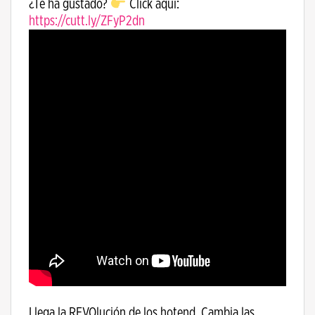
¿Te ha gustado?
Click aquí:
https://cutt.ly/ZFyP2dn
Llega la REVOlución de los hotend. Cambia las