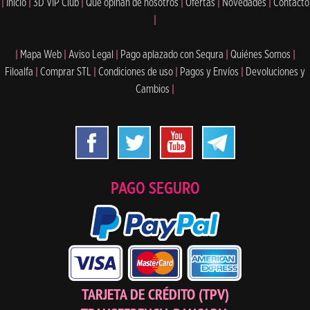
|
Inicio
|
3D VIP Club
|
Qué opinan de nosotros
|
Ofertas
|
Novedades
|
Contacto
|
|
Mapa Web
|
Aviso Legal
|
Pago aplazado con Sequra
|
Quiénes Somos
|
Filoalfa
|
Comprar STL
|
Condiciones de uso
|
Pagos y Envíos
|
Devoluciones y
Cambios
|
PAGO SEGURO
TARJETA DE CRÉDITO (TPV)