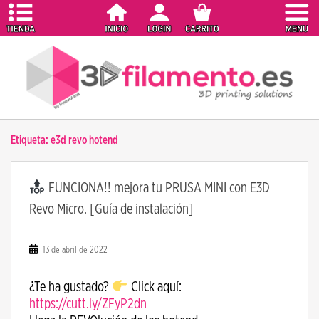
S
k
i
p
t
o
m
a
Etiqueta:
e3d revo hotend
i
n
c
FUNCIONA!! mejora tu PRUSA MINI con E3D
o
Revo Micro. [Guía de instalación]
n
t
e
13 de abril de 2022
n
t
¿Te ha gustado?
Click aquí:
https://cutt.ly/ZFyP2dn