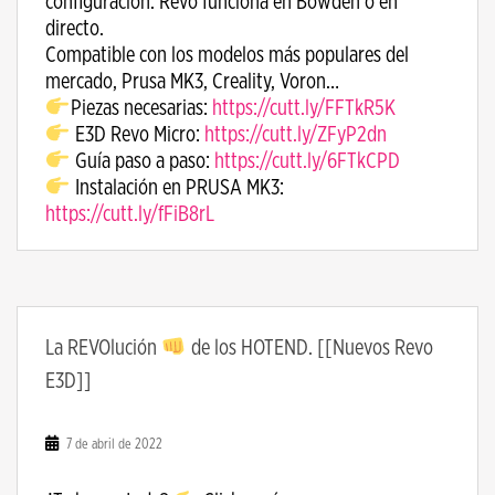
configuración. Revo funciona en Bowden o en
directo.
Compatible con los modelos más populares del
mercado, Prusa MK3, Creality, Voron…
Piezas necesarias:
https://cutt.ly/FFTkR5K
E3D Revo Micro:
https://cutt.ly/ZFyP2dn
Guía paso a paso:
https://cutt.ly/6FTkCPD
Instalación en PRUSA MK3:
https://cutt.ly/fFiB8rL
La REVOlución
de los HOTEND. [[Nuevos Revo
E3D]]
7 de abril de 2022