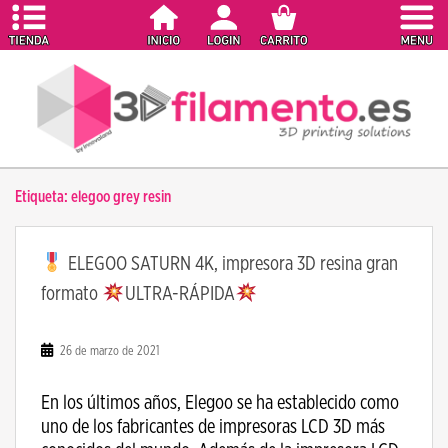
S
k
i
p
t
o
m
a
Etiqueta:
elegoo grey resin
i
n
c
ELEGOO SATURN 4K, impresora 3D resina gran
o
formato
ULTRA-RÁPIDA
n
t
e
26 de marzo de 2021
n
t
En los últimos años, Elegoo se ha establecido como
uno de los fabricantes de impresoras LCD 3D más