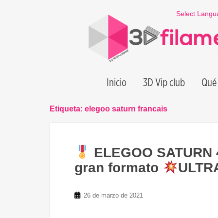
S
Select Langu
k
i
p
t
o
m
Inicio
3D Vip club
Qué 
a
i
n
Etiqueta:
elegoo saturn francais
c
o
n
ELEGOO SATURN 4K
t
e
gran formato
ULTR
n
t
26 de marzo de 2021