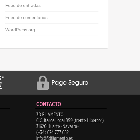
Feed de entradas
Feed de comentarios
WordPress.org
CONTACTO
3D FILAMENTO
C.C. Itaroa, local B59 (frente Hipercor)
31620 Huarte -Navarra-
(+34) 674 777 682
info@3dfilamento.es