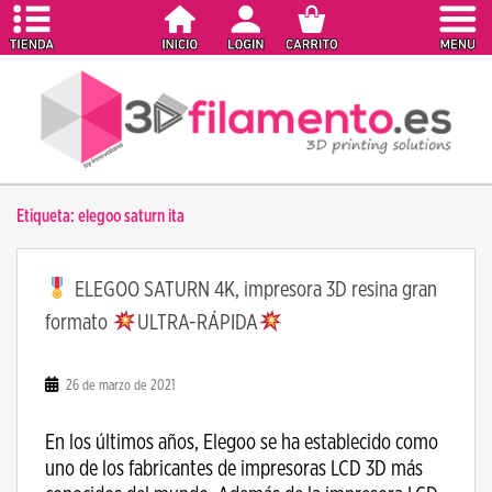
S
k
i
p
t
o
m
a
Etiqueta:
elegoo saturn ita
i
n
c
ELEGOO SATURN 4K, impresora 3D resina gran
o
formato
ULTRA-RÁPIDA
n
t
e
26 de marzo de 2021
n
t
En los últimos años, Elegoo se ha establecido como
uno de los fabricantes de impresoras LCD 3D más