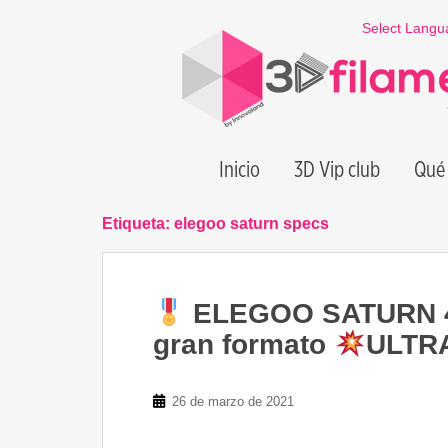
S
Select Langu
k
i
p
t
o
m
Inicio
3D Vip club
Qué 
a
i
n
Etiqueta:
elegoo saturn specs
c
o
n
ELEGOO SATURN 4K
t
e
gran formato
ULTR
n
t
26 de marzo de 2021