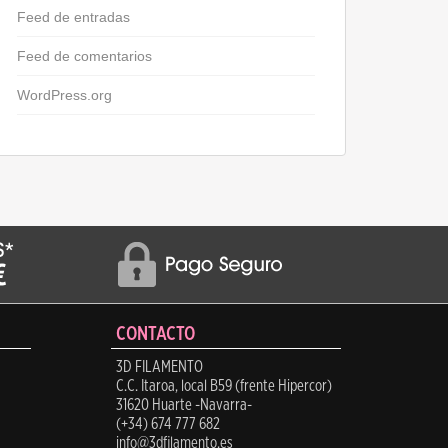
Feed de entradas
Feed de comentarios
WordPress.org
CONTACTO
3D FILAMENTO
C.C. Itaroa, local B59 (frente Hipercor)
31620 Huarte -Navarra-
(+34) 674 777 682
info@3dfilamento.es