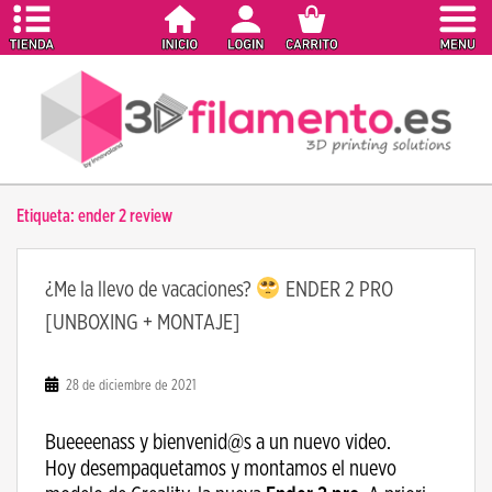
S
k
i
p
t
o
m
a
Etiqueta:
ender 2 review
i
n
c
¿Me la llevo de vacaciones?
ENDER 2 PRO
o
[UNBOXING + MONTAJE]
n
t
e
28 de diciembre de 2021
n
t
Bueeeenass y bienvenid@s a un nuevo video.
Hoy desempaquetamos y montamos el nuevo