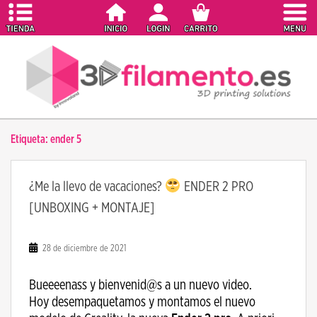
S
k
i
p
t
o
m
a
Etiqueta:
ender 5
i
n
c
¿Me la llevo de vacaciones?
ENDER 2 PRO
o
[UNBOXING + MONTAJE]
n
t
e
28 de diciembre de 2021
n
t
Bueeeenass y bienvenid@s a un nuevo video.
Hoy desempaquetamos y montamos el nuevo