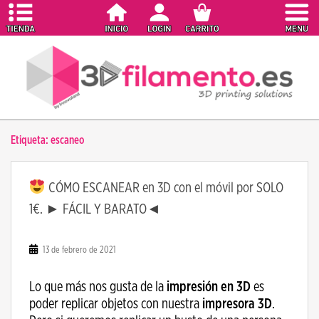
S
k
i
p
t
o
m
a
Etiqueta:
escaneo
i
n
c
CÓMO ESCANEAR en 3D con el móvil por SOLO
o
1€. ► FÁCIL Y BARATO◄
n
t
e
13 de febrero de 2021
n
t
Lo que más nos gusta de la
impresión en 3D
es
poder replicar objetos con nuestra
impresora 3D
.