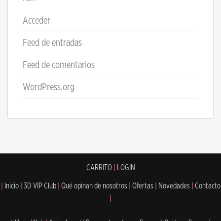
Acceder
Feed de entradas
Feed de comentarios
WordPress.org
CARRITO
|
LOGIN
|
Inicio
|
3D VIP Club
|
Qué opinan de nosotros
|
Ofertas
|
Novedades
|
Contacto
|