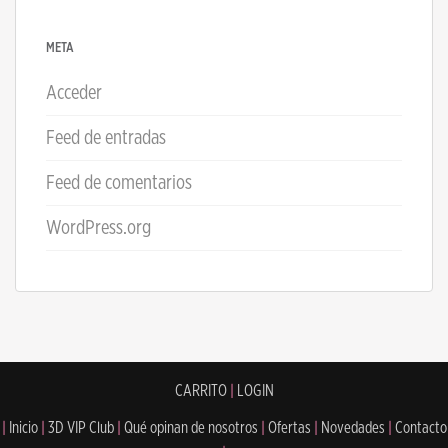
META
Acceder
Feed de entradas
Feed de comentarios
WordPress.org
CARRITO
|
LOGIN
|
Inicio
|
3D VIP Club
|
Qué opinan de nosotros
|
Ofertas
|
Novedades
|
Contacto