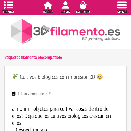
S
k
i
p
t
o
m
a
Etiqueta:
filamento biocompatible
i
n
c
Cultivos biológicos con impresión 3D
o
n
t
3 de noviembre de 2021
e
n
¿Imprimir objetos para cultivar cosas dentro de
t
ellos? Deja que los cultivos biológicos crezcan en
ellos:
– Césped; musgo