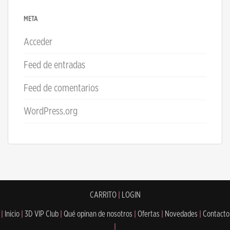
META
Acceder
Feed de entradas
Feed de comentarios
WordPress.org
CARRITO
|
LOGIN
|
Inicio
|
3D VIP Club
|
Qué opinan de nosotros
|
Ofertas
|
Novedades
|
Contacto
|