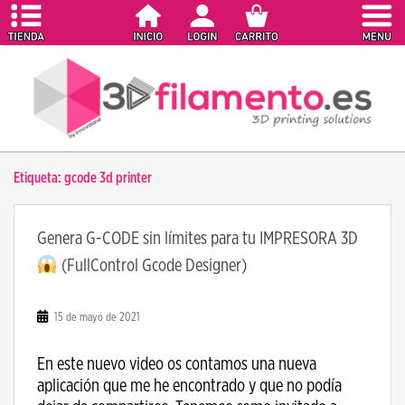
S
k
i
p
t
o
m
a
Etiqueta:
gcode 3d printer
i
n
c
Genera G-CODE sin límites para tu IMPRESORA 3D
o
(FullControl Gcode Designer)
n
t
e
15 de mayo de 2021
n
t
En este nuevo video os contamos una nueva
aplicación que me he encontrado y que no podía