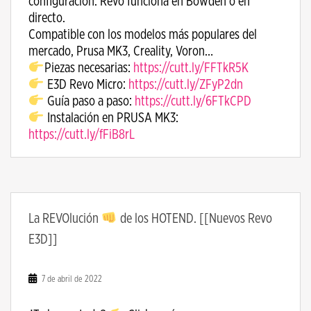
configuración. Revo funciona en Bowden o en
directo.
Compatible con los modelos más populares del
mercado, Prusa MK3, Creality, Voron…
Piezas necesarias:
https://cutt.ly/FFTkR5K
E3D Revo Micro:
https://cutt.ly/ZFyP2dn
Guía paso a paso:
https://cutt.ly/6FTkCPD
Instalación en PRUSA MK3:
https://cutt.ly/fFiB8rL
La REVOlución
de los HOTEND. [[Nuevos Revo
E3D]]
7 de abril de 2022