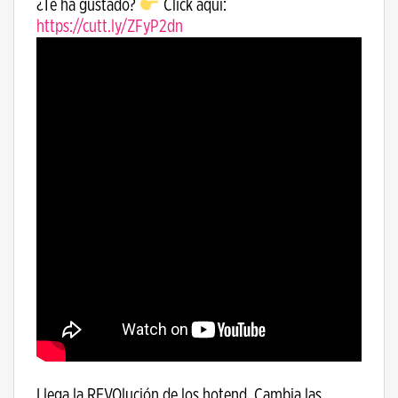
¿Te ha gustado?
Click aquí:
https://cutt.ly/ZFyP2dn
Llega la REVOlución de los hotend. Cambia las