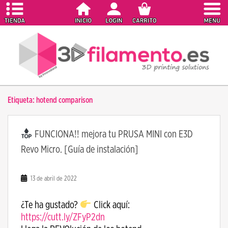
S
k
i
p
t
o
m
a
Etiqueta:
hotend comparison
i
n
c
FUNCIONA!! mejora tu PRUSA MINI con E3D
o
Revo Micro. [Guía de instalación]
n
t
e
13 de abril de 2022
n
t
¿Te ha gustado?
Click aquí:
https://cutt.ly/ZFyP2dn