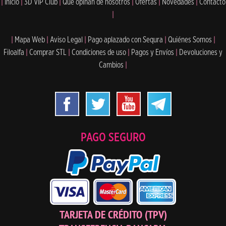
|
Inicio
|
3D VIP Club
|
Qué opinan de nosotros
|
Ofertas
|
Novedades
|
Contacto
|
|
Mapa Web
|
Aviso Legal
|
Pago aplazado con Sequra
|
Quiénes Somos
|
Filoalfa
|
Comprar STL
|
Condiciones de uso
|
Pagos y Envíos
|
Devoluciones y
Cambios
|
PAGO SEGURO
TARJETA DE CRÉDITO (TPV)