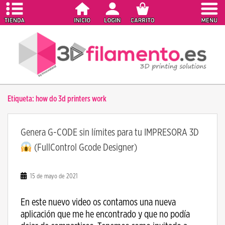
S
k
i
p
t
o
m
a
Etiqueta:
how do 3d printers work
i
n
c
Genera G-CODE sin límites para tu IMPRESORA 3D
o
(FullControl Gcode Designer)
n
t
e
15 de mayo de 2021
n
t
En este nuevo video os contamos una nueva
aplicación que me he encontrado y que no podía