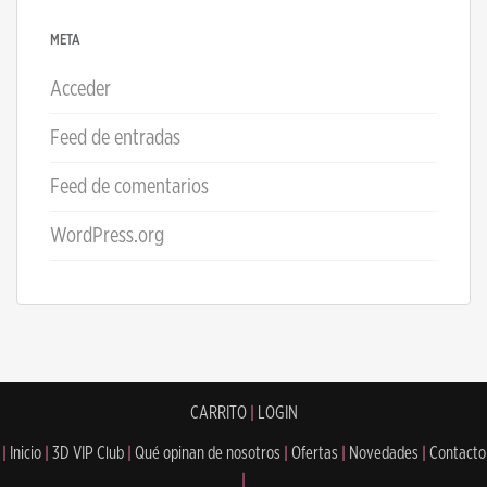
META
Acceder
Feed de entradas
Feed de comentarios
WordPress.org
CARRITO
|
LOGIN
|
Inicio
|
3D VIP Club
|
Qué opinan de nosotros
|
Ofertas
|
Novedades
|
Contacto
|