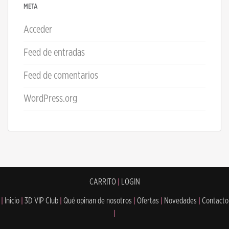
META
Acceder
Feed de entradas
Feed de comentarios
WordPress.org
CARRITO
|
LOGIN
|
Inicio
|
3D VIP Club
|
Qué opinan de nosotros
|
Ofertas
|
Novedades
|
Contacto
|