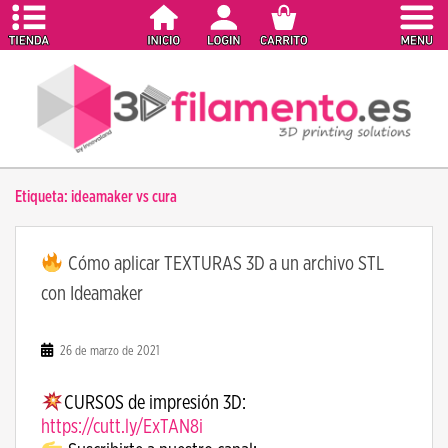
S
k
i
p
t
o
m
a
Etiqueta:
ideamaker vs cura
i
n
c
Cómo aplicar TEXTURAS 3D a un archivo STL
o
con Ideamaker
n
t
e
26 de marzo de 2021
n
t
CURSOS de impresión 3D:
https://cutt.ly/ExTAN8i​