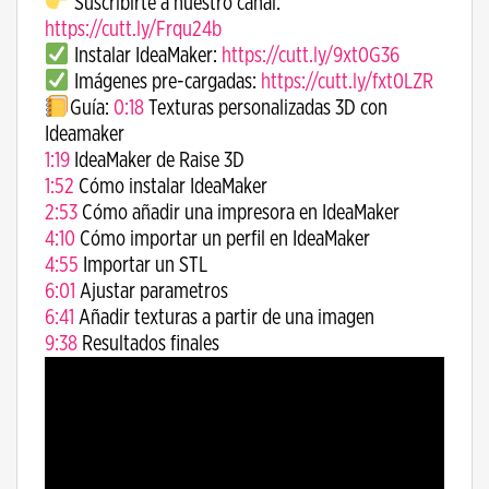
Suscribirte a nuestro canal:
https://cutt.ly/Frqu24b
Instalar IdeaMaker:
https://cutt.ly/9xt0G36
Imágenes pre-cargadas:
https://cutt.ly/fxt0LZR
Guía:
0:18
​ Texturas personalizadas 3D con
Ideamaker
1:19
​ IdeaMaker de Raise 3D
1:52
​ Cómo instalar IdeaMaker
2:53
​ Cómo añadir una impresora en IdeaMaker
4:10
​ Cómo importar un perfil en IdeaMaker
4:55
​ Importar un STL
6:01
​ Ajustar parametros
6:41
​ Añadir texturas a partir de una imagen
9:38
​ Resultados finales