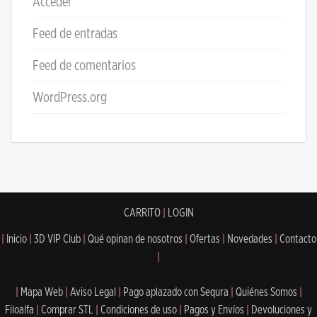
Acceder
Feed de entradas
Feed de comentarios
WordPress.org
CARRITO
|
LOGIN
|
Inicio
|
3D VIP Club
|
Qué opinan de nosotros
|
Ofertas
|
Novedades
|
Contacto
|
|
Mapa Web
|
Aviso Legal
|
Pago aplazado con Sequra
|
Quiénes Somos
|
Filoalfa
|
Comprar STL
|
Condiciones de uso
|
Pagos y Envíos
|
Devoluciones y