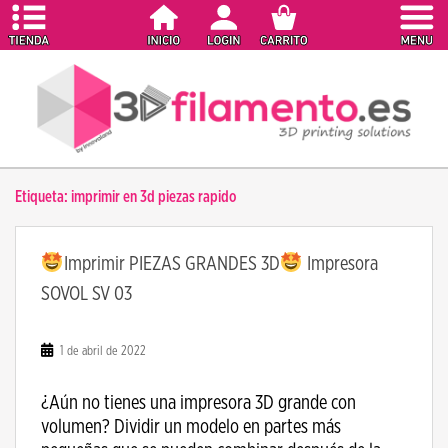
S
k
i
p
t
o
m
a
Etiqueta:
imprimir en 3d piezas rapido
i
n
c
Imprimir PIEZAS GRANDES 3D
Impresora
o
SOVOL SV 03
n
t
e
1 de abril de 2022
n
t
¿Aún no tienes una impresora 3D grande con
volumen? Dividir un modelo en partes más