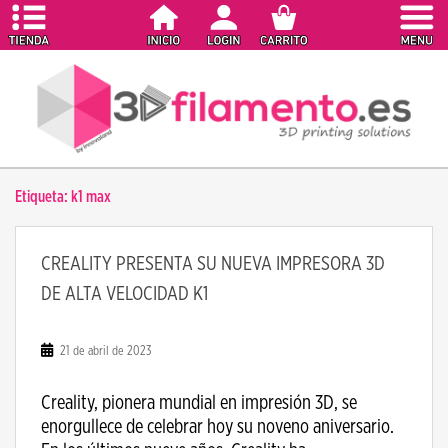
S
k
i
p
t
o
m
a
Etiqueta:
k1 max
i
n
c
CREALITY PRESENTA SU NUEVA IMPRESORA 3D
o
DE ALTA VELOCIDAD K1
n
t
e
21 de abril de 2023
n
t
Creality, pionera mundial en impresión 3D, se
enorgullece de celebrar hoy su noveno aniversario.