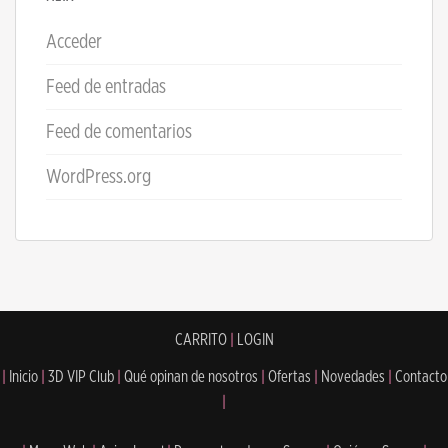
Acceder
Feed de entradas
Feed de comentarios
WordPress.org
CARRITO
|
LOGIN
|
Inicio
|
3D VIP Club
|
Qué opinan de nosotros
|
Ofertas
|
Novedades
|
Contacto
|