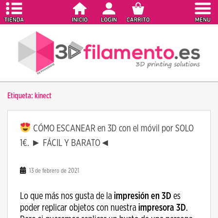
S
k
i
p
t
o
m
a
Etiqueta:
kinect
i
n
c
CÓMO ESCANEAR en 3D con el móvil por SOLO
o
1€. ► FÁCIL Y BARATO◄
n
t
e
13 de febrero de 2021
n
t
Lo que más nos gusta de la
impresión en 3D
es
poder replicar objetos con nuestra
impresora 3D
.