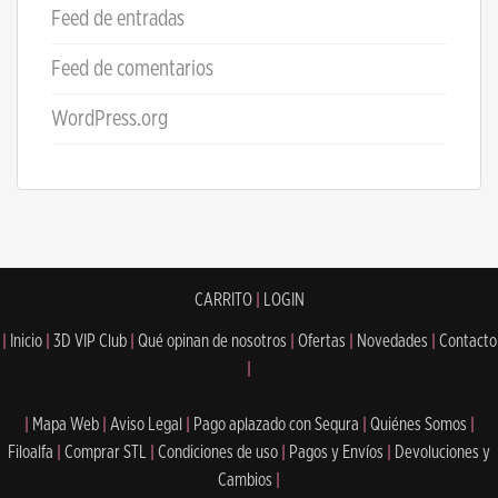
Feed de entradas
Feed de comentarios
WordPress.org
CARRITO
|
LOGIN
|
Inicio
|
3D VIP Club
|
Qué opinan de nosotros
|
Ofertas
|
Novedades
|
Contacto
|
|
Mapa Web
|
Aviso Legal
|
Pago aplazado con Sequra
|
Quiénes Somos
|
Filoalfa
|
Comprar STL
|
Condiciones de uso
|
Pagos y Envíos
|
Devoluciones y
Cambios
|