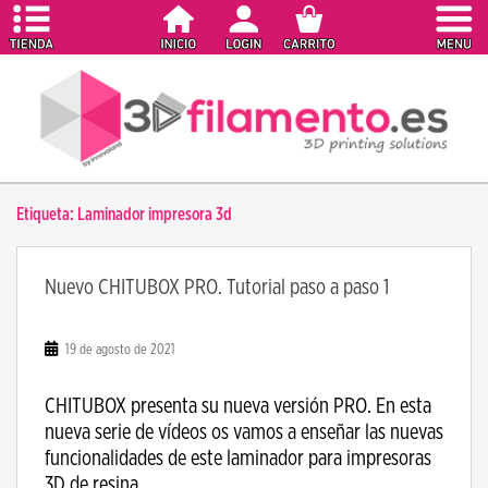
S
k
i
p
t
o
m
a
Etiqueta:
Laminador impresora 3d
i
n
c
Nuevo CHITUBOX PRO. Tutorial paso a paso 1
o
n
t
19 de agosto de 2021
e
n
CHITUBOX presenta su nueva versión PRO. En esta
t
nueva serie de vídeos os vamos a enseñar las nuevas
funcionalidades de este laminador para impresoras
3D de resina.