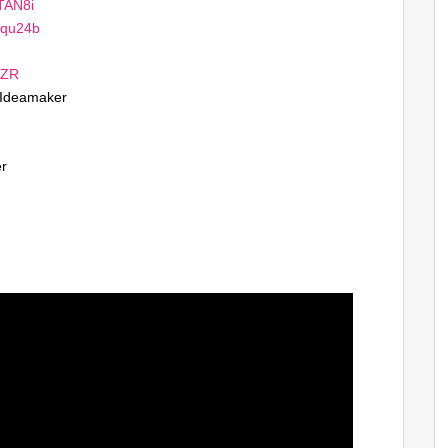
TAN8i​
Frqu24b
0LZR
n Ideamaker
er