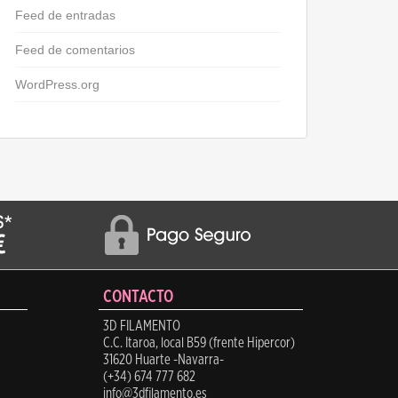
Feed de entradas
Feed de comentarios
WordPress.org
CONTACTO
3D FILAMENTO
C.C. Itaroa, local B59 (frente Hipercor)
31620 Huarte -Navarra-
(+34) 674 777 682
info@3dfilamento.es