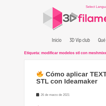
S
Select Langu
k
i
p
t
o
m
Inicio
3D Vip club
Qué 
a
i
n
Etiqueta:
modificar modelos stl con meshmix
c
o
n
Cómo aplicar TEXT
t
e
STL con Ideamaker
n
t
26 de marzo de 2021