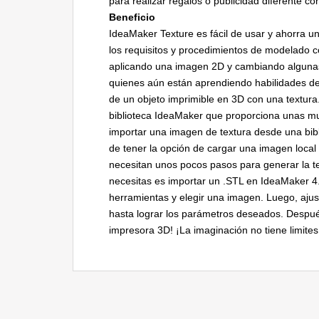
para realizar regalos o publicidad diferente 
Beneficio
IdeaMaker Texture es fácil de usar y ahorra u
los requisitos y procedimientos de modelado c
aplicando una imagen 2D y cambiando algunas c
quienes aún están aprendiendo habilidades de 
de un objeto imprimible en 3D con una textura
biblioteca IdeaMaker que proporciona unas mu
importar una imagen de textura desde una bibl
de tener la opción de cargar una imagen local 
necesitan unos pocos pasos para generar la t
necesitas es importar un .STL en IdeaMaker 4.1
herramientas y elegir una imagen. Luego, ajus
hasta lograr los parámetros deseados. Después
impresora 3D! ¡La imaginación no tiene limites