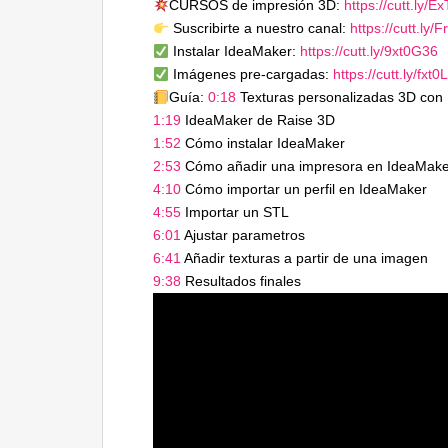
CURSOS de impresión 3D:
https://cutt.ly/Ex
Suscribirte a nuestro canal:
https://cutt.ly/
Instalar IdeaMaker:
https://cutt.ly/9xt0G36
Imágenes pre-cargadas:
https://cutt.ly/fxt
Guía:
0:18
​ Texturas personalizadas 3D co
1:19
​ IdeaMaker de Raise 3D
1:52
​ Cómo instalar IdeaMaker
2:53
​ Cómo añadir una impresora en IdeaMak
4:10
​ Cómo importar un perfil en IdeaMaker
4:55
​ Importar un STL
6:01
​ Ajustar parametros
6:41
​ Añadir texturas a partir de una imagen
9:38
​ Resultados finales