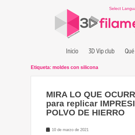
S
Select Langu
k
i
p
t
o
m
Inicio
3D Vip club
Qué 
a
i
n
Etiqueta:
moldes con silicona
c
o
n
MIRA LO QUE OCUR
t
e
para replicar IMPRES
n
POLVO DE HIERRO
t
10 de marzo de 2021