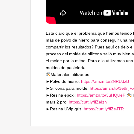
Esta claro que el problema que hemos tenido h
más de polvo de hierro para conseguir una 
compartir los resultados? Pues aquí os dejo el
proceso del molde de silicona salió muy bien au
el molde por la mitad. Para ello utilizamos una 
moldes de pastelería.
Materiales utilizados.
►Polvo de hierro:
https://amzn.to/2NRUdzB
►Silicona para molde:
https://amzn.to/3e9njF
►Resina epoxi:
https://amzn.to/3uHQUeP
​
H
mars 2 pro:
https://cutt.ly/IlZeIzn
►Resina UVip gris:
https://cutt.ly/flZeJTR