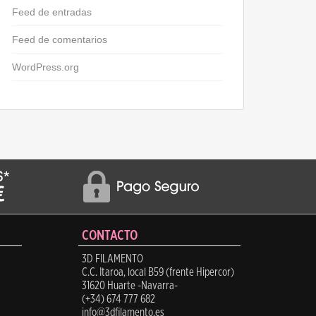
Feed de entradas
Feed de comentarios
WordPress.org
CONTACTO
3D FILAMENTO
C.C. Itaroa, local B59 (frente Hipercor)
31620 Huarte -Navarra-
(+34) 674 777 682
info@3dfilamento.es