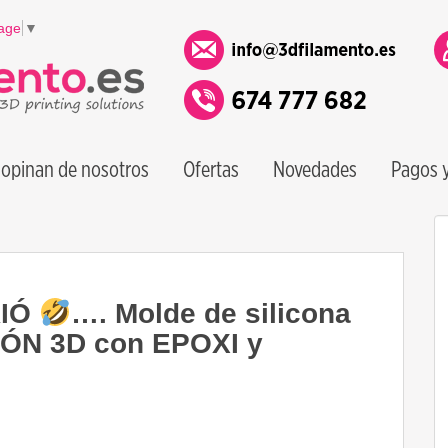
age
▼
opinan de nosotros
Ofertas
Novedades
Pagos y
RIÓ
…. Molde de silicona
IÓN 3D con EPOXI y