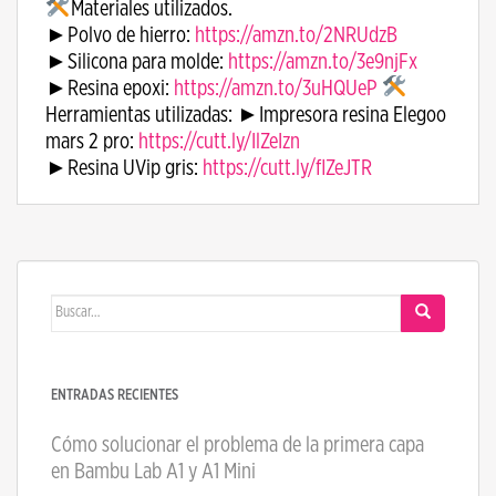
Materiales utilizados.
►Polvo de hierro:
https://amzn.to/2NRUdzB
►Silicona para molde:
https://amzn.to/3e9njFx
►Resina epoxi:
https://amzn.to/3uHQUeP
​
Herramientas utilizadas: ►Impresora resina Elegoo
mars 2 pro:
https://cutt.ly/IlZeIzn
►Resina UVip gris:
https://cutt.ly/flZeJTR
Buscar:
ENTRADAS RECIENTES
Cómo solucionar el problema de la primera capa
en Bambu Lab A1 y A1 Mini