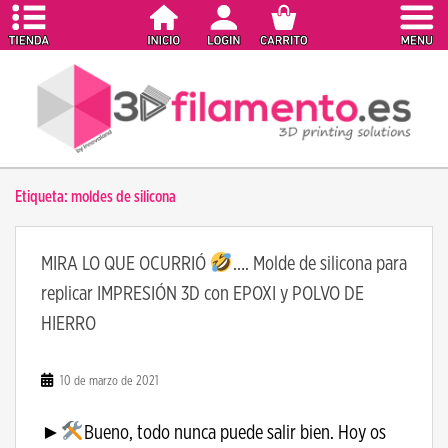
S
k
i
p
t
o
m
a
Etiqueta:
moldes de silicona
i
n
c
MIRA LO QUE OCURRIÓ
…. Molde de silicona para
o
replicar IMPRESIÓN 3D con EPOXI y POLVO DE
n
t
HIERRO
e
n
10 de marzo de 2021
t
►
Bueno, todo nunca puede salir bien. Hoy os