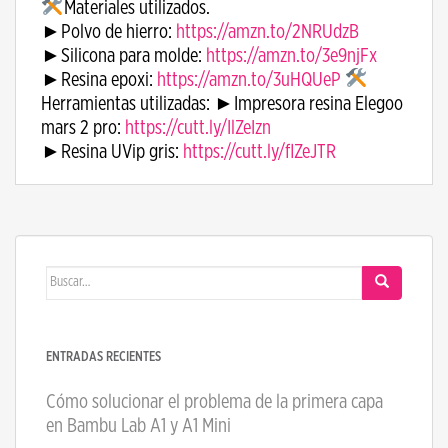
Materiales utilizados.
►Polvo de hierro:
https://amzn.to/2NRUdzB
►Silicona para molde:
https://amzn.to/3e9njFx
►Resina epoxi:
https://amzn.to/3uHQUeP
​
Herramientas utilizadas: ►Impresora resina Elegoo
mars 2 pro:
https://cutt.ly/IlZeIzn
►Resina UVip gris:
https://cutt.ly/flZeJTR
Buscar:
ENTRADAS RECIENTES
Cómo solucionar el problema de la primera capa
en Bambu Lab A1 y A1 Mini