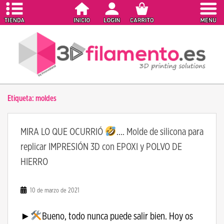
S
k
i
p
t
o
m
a
Etiqueta:
moldes
i
n
c
MIRA LO QUE OCURRIÓ
…. Molde de silicona para
o
replicar IMPRESIÓN 3D con EPOXI y POLVO DE
n
t
HIERRO
e
n
10 de marzo de 2021
t
►
Bueno, todo nunca puede salir bien. Hoy os