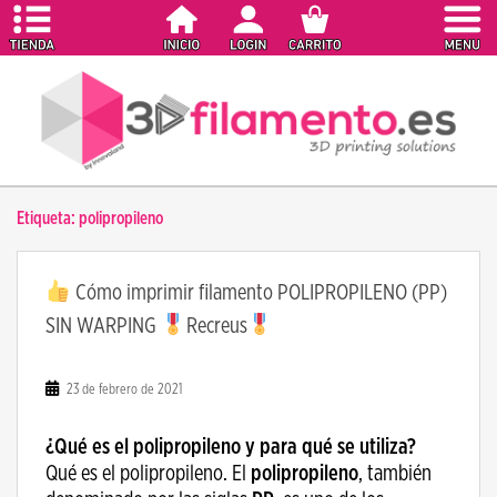
S
k
i
p
t
o
m
a
Etiqueta:
polipropileno
i
n
c
Cómo imprimir filamento POLIPROPILENO (PP)
o
SIN WARPING
Recreus
n
t
e
23 de febrero de 2021
n
t
¿Qué es el polipropileno y para qué se utiliza?
Qué es el polipropileno. El
polipropileno
, también