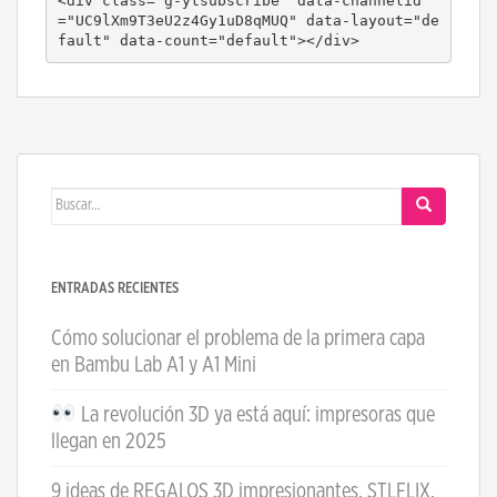
<div class="g-ytsubscribe" data-channelid
="UC9lXm9T3eU2z4Gy1uD8qMUQ" data-layout="de
fault" data-count="default"></div>
Buscar:
ENTRADAS RECIENTES
Cómo solucionar el problema de la primera capa
en Bambu Lab A1 y A1 Mini
La revolución 3D ya está aquí: impresoras que
llegan en 2025
9 ideas de REGALOS 3D impresionantes. STLFLIX,