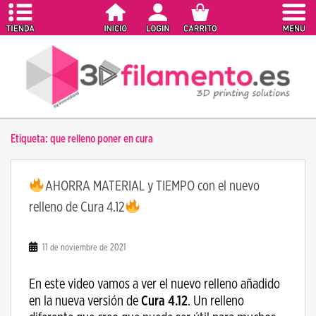
S
k
i
p
t
o
m
a
Etiqueta:
que relleno poner en cura
i
n
c
AHORRA MATERIAL y TIEMPO con el nuevo
o
relleno de Cura 4.12
n
t
e
11 de noviembre de 2021
n
t
En este video vamos a ver el nuevo relleno añadido
en la nueva versión de
Cura 4.12
. Un relleno