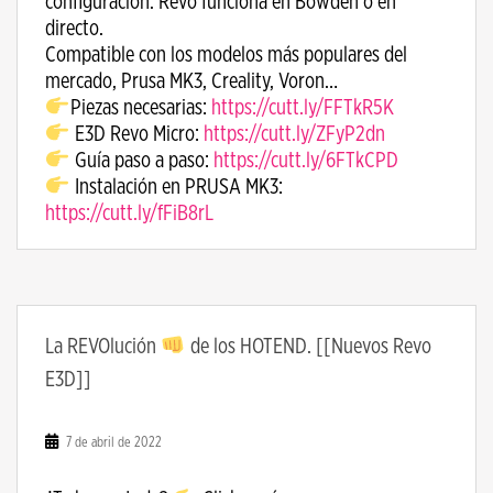
configuración. Revo funciona en Bowden o en
directo.
Compatible con los modelos más populares del
mercado, Prusa MK3, Creality, Voron…
Piezas necesarias:
https://cutt.ly/FFTkR5K
E3D Revo Micro:
https://cutt.ly/ZFyP2dn
Guía paso a paso:
https://cutt.ly/6FTkCPD
Instalación en PRUSA MK3:
https://cutt.ly/fFiB8rL
La REVOlución
de los HOTEND. [[Nuevos Revo
E3D]]
7 de abril de 2022