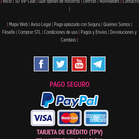
|
Inicio
|
3D VIP Club
|
Qué opinan de nosotros
|
Ofertas
|
Novedades
|
Contacto
|
|
Mapa Web
|
Aviso Legal
|
Pago aplazado con Sequra
|
Quiénes Somos
|
Filoalfa
|
Comprar STL
|
Condiciones de uso
|
Pagos y Envíos
|
Devoluciones y
Cambios
|
PAGO SEGURO
TARJETA DE CRÉDITO (TPV)