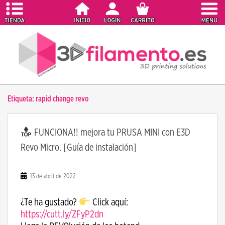
S
k
i
p
t
o
m
a
Etiqueta:
rapid change revo
i
n
c
FUNCIONA!! mejora tu PRUSA MINI con E3D
o
Revo Micro. [Guía de instalación]
n
t
e
13 de abril de 2022
n
t
¿Te ha gustado?
Click aquí:
https://cutt.ly/ZFyP2dn