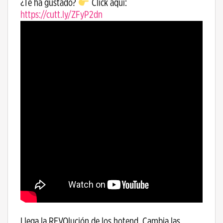
¿Te ha gustado?
Click aquí:
https://cutt.ly/ZFyP2dn
Llega la REVOlución de los hotend. Cambia las