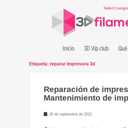
S
Select Langu
k
i
p
t
o
m
Inicio
3D Vip club
Qué 
a
i
n
Etiqueta:
reparar impresora 3d
c
o
n
Reparación de impres
t
e
Mantenimiento de im
n
t
28 de septiembre de 2021