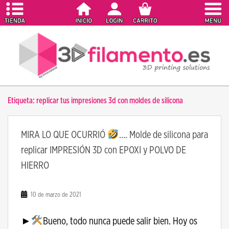
S
k
i
p
t
o
m
a
Etiqueta:
replicar tus impresiones 3d con moldes de silicona
i
n
c
MIRA LO QUE OCURRIÓ
…. Molde de silicona para
o
replicar IMPRESIÓN 3D con EPOXI y POLVO DE
n
t
HIERRO
e
n
10 de marzo de 2021
t
►
Bueno, todo nunca puede salir bien. Hoy os