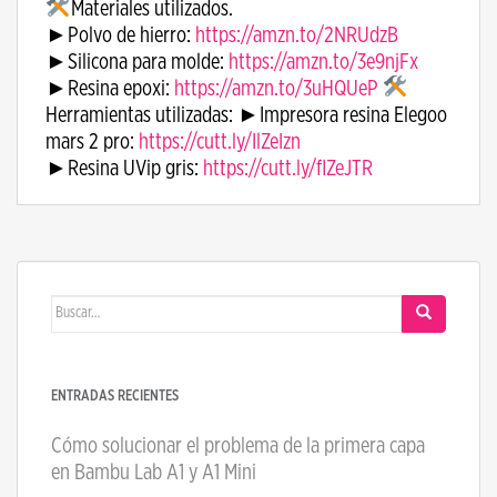
Materiales utilizados.
►Polvo de hierro:
https://amzn.to/2NRUdzB
►Silicona para molde:
https://amzn.to/3e9njFx
►Resina epoxi:
https://amzn.to/3uHQUeP
​
Herramientas utilizadas: ►Impresora resina Elegoo
mars 2 pro:
https://cutt.ly/IlZeIzn
►Resina UVip gris:
https://cutt.ly/flZeJTR
Buscar:
ENTRADAS RECIENTES
Cómo solucionar el problema de la primera capa
en Bambu Lab A1 y A1 Mini