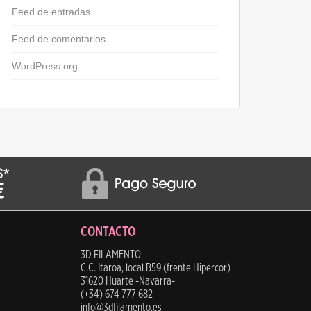
Feed de entradas
Feed de comentarios
WordPress.org
CONTACTO
3D FILAMENTO
C.C. Itaroa, local B59 (frente Hipercor)
31620 Huarte -Navarra-
(+34) 674 777 682
info@3dfilamento.es