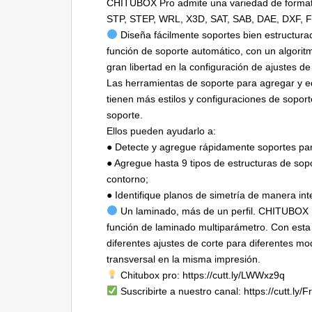
CHITUBOX Pro admite una variedad de format
STP, STEP, WRL, X3D, SAT, SAB, DAE, DXF, FB
Diseña fácilmente soportes bien estructur
función de soporte automático, con un algorit
gran libertad en la configuración de ajustes de
Las herramientas de soporte para agregar y e
tienen más estilos y configuraciones de soporte,
soporte.
Ellos pueden ayudarlo a:
● Detecte y agregue rápidamente soportes para
● Agregue hasta 9 tipos de estructuras de sop
contorno;
● Identifique planos de simetría de manera in
Un laminado, más de un perfil. CHITUBOX Pr
función de laminado multiparámetro. Con esta 
diferentes ajustes de corte para diferentes m
transversal en la misma impresión.
Chitubox pro: https://cutt.ly/LWWxz9q
Suscribirte a nuestro canal: https://cutt.ly/