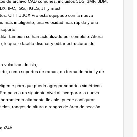
os de archivo CAD comunes, incluidos 3DS, 3MF, 3DM,
X, IFC, IGS, ¡IGES, JT y más!
ados. CHITUBOX Pro está equipado con la nueva
mo más inteligente, una velocidad más rápida y una
 soporte.
ditar también se han actualizado por completo. Ahora
 lo que le facilita diseñar y editar estructuras de
 voladizos de isla;
orte, como soportes de ramas, en forma de árbol y de
teligente para que pueda agregar soportes simétricos.
o pasa a un siguiente nivel al incorporar la nueva
herramienta altamente flexible, puede configurar
odelos, rangos de altura o rangos de área de sección
Frqu24b