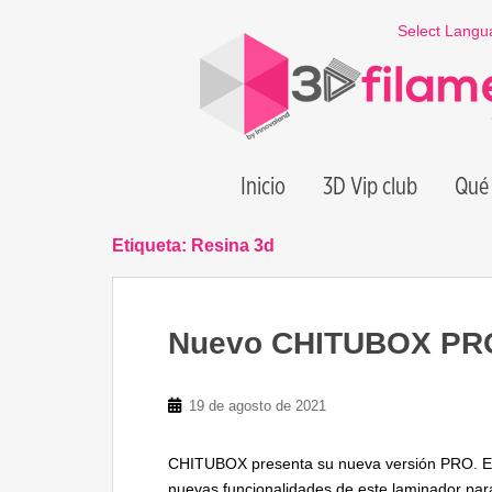
S
Select Langu
k
i
p
t
o
m
Inicio
3D Vip club
Qué 
a
i
n
Etiqueta:
Resina 3d
c
o
n
Nuevo CHITUBOX PRO.
t
e
n
19 de agosto de 2021
t
CHITUBOX presenta su nueva versión PRO. En
nuevas funcionalidades de este laminador par