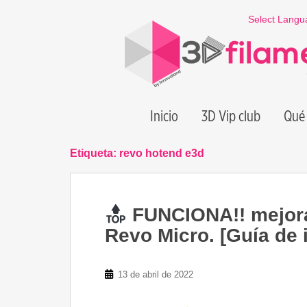
S
Select Langu
k
i
p
t
o
m
Inicio
3D Vip club
Qué 
a
i
n
Etiqueta:
revo hotend e3d
c
o
n
FUNCIONA!! mejora
t
e
Revo Micro. [Guía de 
n
t
13 de abril de 2022