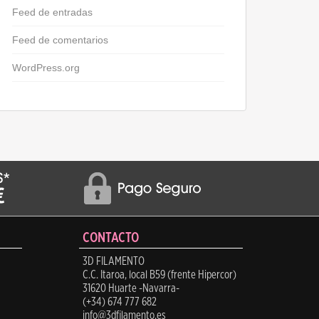
Feed de entradas
Feed de comentarios
WordPress.org
CONTACTO
3D FILAMENTO
C.C. Itaroa, local B59 (frente Hipercor)
31620 Huarte -Navarra-
(+34) 674 777 682
info@3dfilamento.es