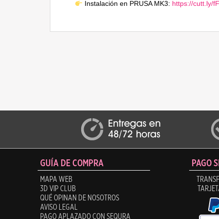
Instalación en PRUSA MK3:
https://cutt.ly/
GUÍA DE COMPRA
PAGO 
MAPA WEB
TRANSF
3D VIP CLUB
TARJET
QUÉ OPINAN DE NOSOTROS
AVISO LEGAL
PAGO APLAZADO CON SEQURA