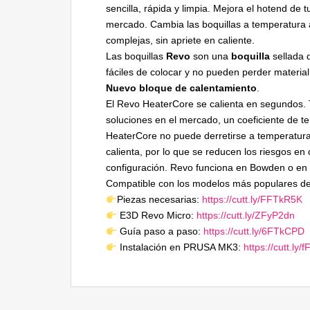
sencilla, rápida y limpia. Mejora el hotend de
mercado. Cambia las boquillas a temperatura 
complejas, sin apriete en caliente.
Las boquillas
Revo
son una
boquilla
sellada d
fáciles de colocar y no pueden perder materia
Nuevo bloque de calentamiento
.
El Revo HeaterCore se calienta en segundos. 
soluciones en el mercado, un coeficiente de t
HeaterCore no puede derretirse a temperatura
calienta, por lo que se reducen los riesgos en 
configuración. Revo funciona en Bowden o en 
Compatible con los modelos más populares de
Piezas necesarias:
https://cutt.ly/FFTkR5K
E3D Revo Micro:
https://cutt.ly/ZFyP2dn
Guía paso a paso:
https://cutt.ly/6FTkCPD
Instalación en PRUSA MK3:
https://cutt.ly/