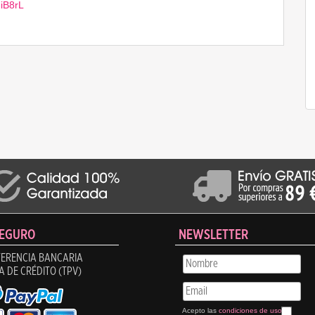
fFiB8rL
SEGURO
NEWSLETTER
ERENCIA BANCARIA
A DE CRÉDITO (TPV)
Acepto las
condiciones de uso