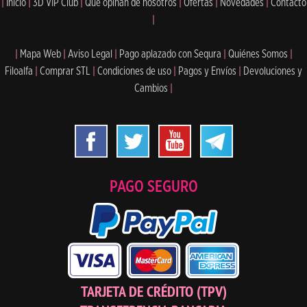
|
Inicio
|
3D VIP Club
|
Qué opinan de nosotros
|
Ofertas
|
Novedades
|
Contacto
|
|
Mapa Web
|
Aviso Legal
|
Pago aplazado con Sequra
|
Quiénes Somos
|
Filoalfa
|
Comprar STL
|
Condiciones de uso
|
Pagos y Envíos
|
Devoluciones y
Cambios
|
PAGO SEGURO
TARJETA DE CRÉDITO (TPV)