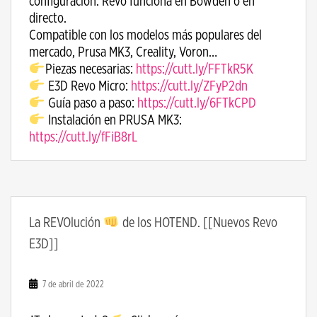
configuración. Revo funciona en Bowden o en
directo.
Compatible con los modelos más populares del
mercado, Prusa MK3, Creality, Voron…
Piezas necesarias:
https://cutt.ly/FFTkR5K
E3D Revo Micro:
https://cutt.ly/ZFyP2dn
Guía paso a paso:
https://cutt.ly/6FTkCPD
Instalación en PRUSA MK3:
https://cutt.ly/fFiB8rL
La REVOlución
de los HOTEND. [[Nuevos Revo
E3D]]
7 de abril de 2022