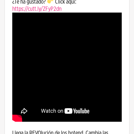
¿Te ha gustado?
Click aquí:
https://cutt.ly/ZFyP2dn
Llega la REVOlución de los hotend. Cambia las