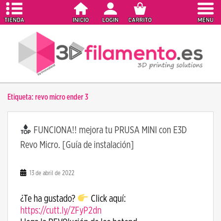
S
k
i
p
t
o
m
a
Etiqueta:
revo micro ender 3
i
n
c
FUNCIONA!! mejora tu PRUSA MINI con E3D
o
Revo Micro. [Guía de instalación]
n
t
e
13 de abril de 2022
n
t
¿Te ha gustado?
Click aquí:
https://cutt.ly/ZFyP2dn