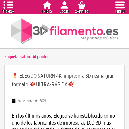
S
k
i
p
t
o
m
a
Etiqueta:
saturn 3d printer
i
n
c
ELEGOO SATURN 4K, impresora 3D resina gran
o
formato
ULTRA-RÁPIDA
n
t
e
26 de marzo de 2021
n
t
En los últimos años, Elegoo se ha establecido como
uno de los fabricantes de impresoras LCD 3D más