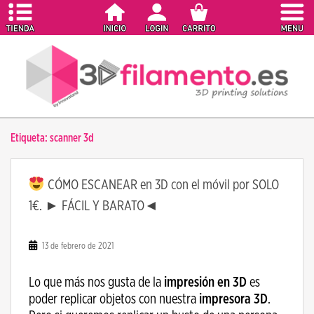
S
k
i
p
t
o
m
a
Etiqueta:
scanner 3d
i
n
c
CÓMO ESCANEAR en 3D con el móvil por SOLO
o
1€. ► FÁCIL Y BARATO◄
n
t
e
13 de febrero de 2021
n
t
Lo que más nos gusta de la
impresión en 3D
es
poder replicar objetos con nuestra
impresora 3D
.