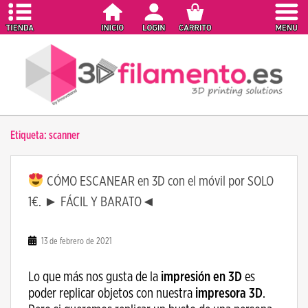
S
k
i
p
t
o
m
a
Etiqueta:
scanner
i
n
c
CÓMO ESCANEAR en 3D con el móvil por SOLO
o
1€. ► FÁCIL Y BARATO◄
n
t
e
13 de febrero de 2021
n
t
Lo que más nos gusta de la
impresión en 3D
es
poder replicar objetos con nuestra
impresora 3D
.