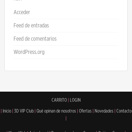
Acceder
Feed de entradas
Feed de comentarios
WordPress.org
CARRITO
|
LOGIN
|
Inicio
|
3D VIP Club
|
Qué opinan de nosotros
|
Ofertas
|
Novedades
|
Contacto
|