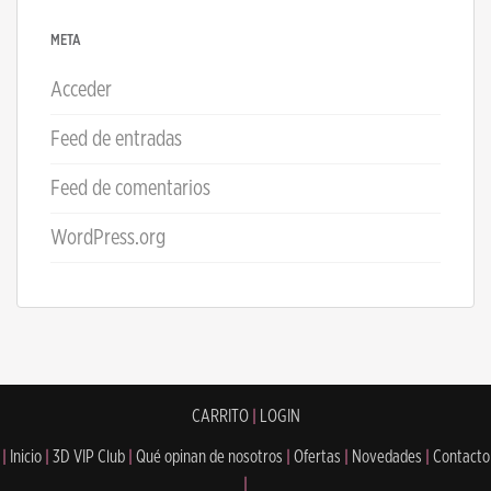
META
Acceder
Feed de entradas
Feed de comentarios
WordPress.org
CARRITO
|
LOGIN
|
Inicio
|
3D VIP Club
|
Qué opinan de nosotros
|
Ofertas
|
Novedades
|
Contacto
|