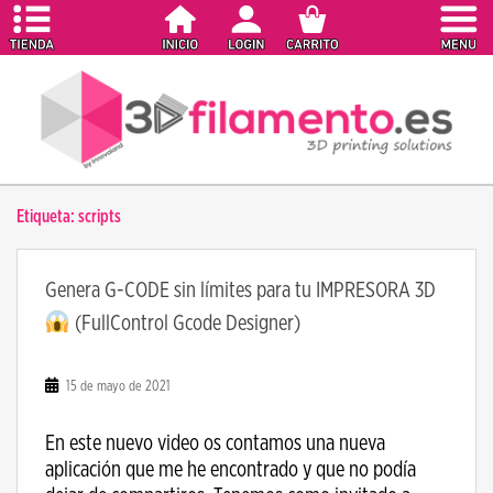
S
k
i
p
t
o
m
a
Etiqueta:
scripts
i
n
c
Genera G-CODE sin límites para tu IMPRESORA 3D
o
(FullControl Gcode Designer)
n
t
e
15 de mayo de 2021
n
t
En este nuevo video os contamos una nueva
aplicación que me he encontrado y que no podía