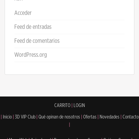
Acceder
Feed de entradas
Feed de comentarios
WordPress.org
CARRITO
|
LOGIN
|
Inicio
|
3D VIP Club
|
Qué opinan de nosotros
|
Ofertas
|
Novedades
|
Contacto
|