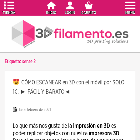
S
k
i
p
t
o
m
a
Etiqueta:
sense 2
i
n
c
CÓMO ESCANEAR en 3D con el móvil por SOLO
o
1€. ► FÁCIL Y BARATO◄
n
t
e
13 de febrero de 2021
n
t
Lo que más nos gusta de la
impresión en 3D
es
poder replicar objetos con nuestra
impresora 3D
.