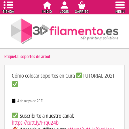
S
k
i
p
t
o
m
a
Etiqueta:
soportes de arbol
i
n
c
Cómo colocar soportes en Cura
TUTORIAL 2021
o
n
t
e
4 de mayo de 2021
n
t
Suscribirte a nuestro canal:
https://cutt.ly/Frqu24b