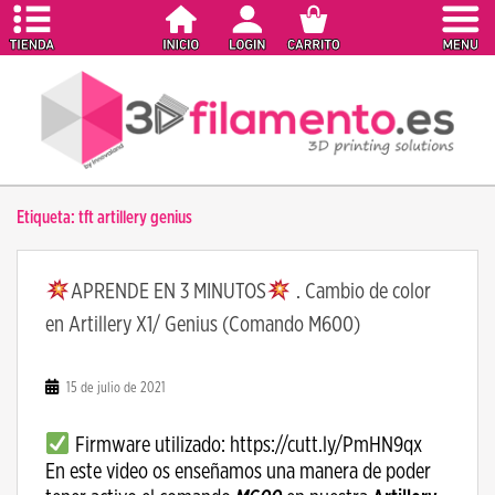
S
k
i
p
t
o
m
a
Etiqueta:
tft artillery genius
i
n
c
APRENDE EN 3 MINUTOS
. Cambio de color
o
en Artillery X1/ Genius (Comando M600)
n
t
e
15 de julio de 2021
n
t
Firmware utilizado: https://cutt.ly/PmHN9qx
En este video os enseñamos una manera de poder