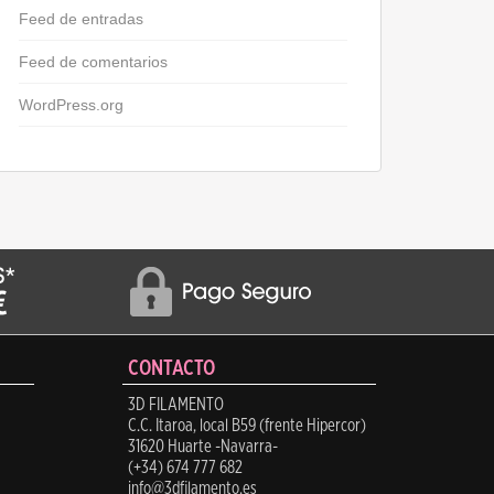
Feed de entradas
Feed de comentarios
WordPress.org
CONTACTO
3D FILAMENTO
C.C. Itaroa, local B59 (frente Hipercor)
31620 Huarte -Navarra-
(+34) 674 777 682
info@3dfilamento.es