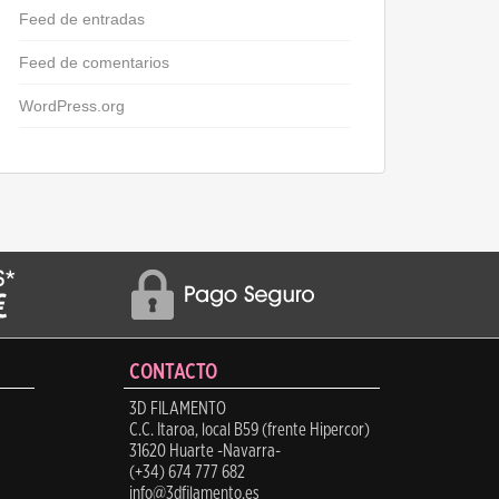
Feed de entradas
Feed de comentarios
WordPress.org
CONTACTO
3D FILAMENTO
C.C. Itaroa, local B59 (frente Hipercor)
31620 Huarte -Navarra-
(+34) 674 777 682
info@3dfilamento.es