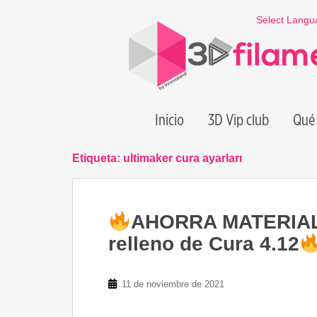
S
Select Langu
k
i
p
t
o
m
Inicio
3D Vip club
Qué 
a
i
n
Etiqueta:
ultimaker cura ayarları
c
o
n
AHORRA MATERIAL 
t
e
relleno de Cura 4.12
n
t
11 de noviembre de 2021