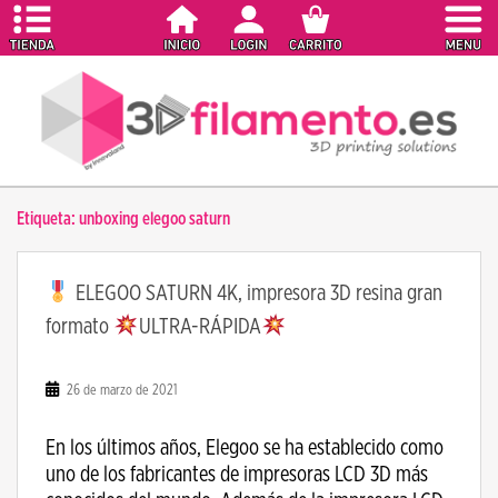
S
k
i
p
t
o
m
a
Etiqueta:
unboxing elegoo saturn
i
n
c
ELEGOO SATURN 4K, impresora 3D resina gran
o
formato
ULTRA-RÁPIDA
n
t
e
26 de marzo de 2021
n
t
En los últimos años, Elegoo se ha establecido como
uno de los fabricantes de impresoras LCD 3D más