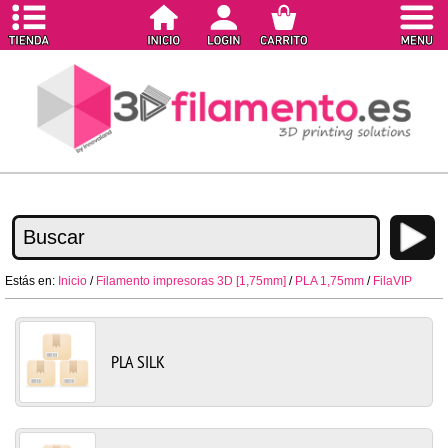
Estás en:
Inicio
/
Filamento impresoras 3D [1,75mm]
/
PLA 1,75mm
/
FilaVIP
PLA SILK