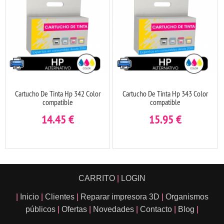
Cartucho De Tinta Hp 342 Color
Cartucho De Tinta Hp 343 Color
compatible
compatible
14.45
€
15.95
€
CARRITO
|
LOGIN
|
Inicio
|
Clientes
|
Reparar impresora 3D
|
Organismos
públicos
|
Ofertas
|
Novedades
|
Contacto
|
Blog
|