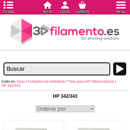
Estás en:
Inicio
/
Cartuchos de tinta/toner
/
Tinta para HP
/
Marca blanca
/
HP 342/343
HP 342/343