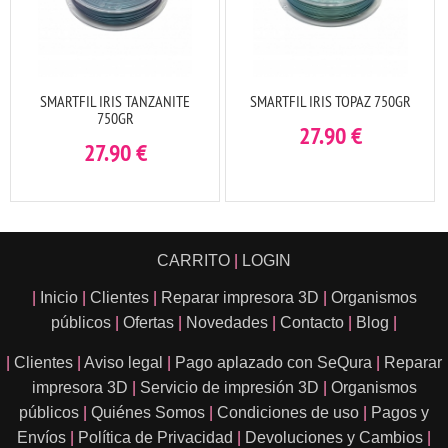
SMARTFIL IRIS TANZANITE
SMARTFIL IRIS TOPAZ 750GR
750GR
27.90
€
27.90
€
CARRITO
|
LOGIN
|
Inicio
|
Clientes
|
Reparar impresora 3D
|
Organismos
públicos
|
Ofertas
|
Novedades
|
Contacto
|
Blog
|
|
Clientes
|
Aviso legal
|
Pago aplazado con SeQura
|
Reparar
impresora 3D
|
Servicio de impresión 3D
|
Organismos
públicos
|
Quiénes Somos
|
Condiciones de uso
|
Pagos y
Envíos
|
Política de Privacidad
|
Devoluciones y Cambios
|