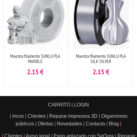
Muestra filamento SUNLU PLA
Muestra filamento SUNLU PLA
MARBLE
SILK SILVER
2.15
€
2.15
€
CARRITO
|
LOGIN
|
Inicio
|
Clientes
|
Reparar impresora 3D
|
Organismos
públicos
|
Ofertas
|
Novedades
|
Contacto
|
Blog
|
|
Clientes
|
Aviso legal
|
Pago aplazado con SeQura
|
Reparar