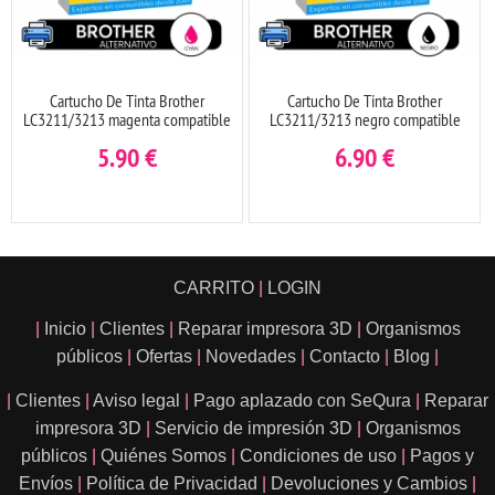
Cartucho De Tinta Brother
Cartucho De Tinta Brother
LC3211/3213 magenta compatible
LC3211/3213 negro compatible
5.90
€
6.90
€
CARRITO
|
LOGIN
|
Inicio
|
Clientes
|
Reparar impresora 3D
|
Organismos
públicos
|
Ofertas
|
Novedades
|
Contacto
|
Blog
|
|
Clientes
|
Aviso legal
|
Pago aplazado con SeQura
|
Reparar
impresora 3D
|
Servicio de impresión 3D
|
Organismos
públicos
|
Quiénes Somos
|
Condiciones de uso
|
Pagos y
Envíos
|
Política de Privacidad
|
Devoluciones y Cambios
|