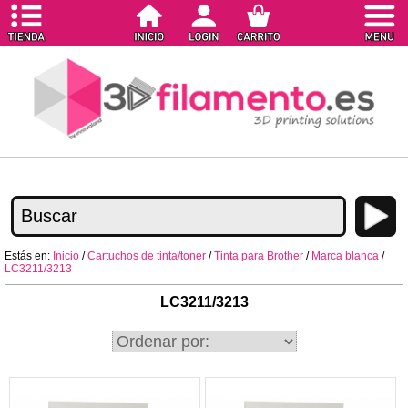
Estás en:
Inicio
/
Cartuchos de tinta/toner
/
Tinta para Brother
/
Marca blanca
/
LC3211/3213
LC3211/3213