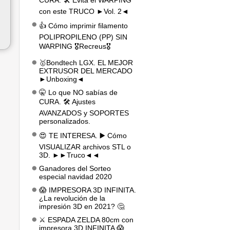
CURA. 🛠️ Evita el WARPING
con este TRUCO ►Vol. 2◄
👍 Cómo imprimir filamento
POLIPROPILENO (PP) SIN
WARPING 🎖️Recreus🎖️
🥇Bondtech LGX. EL MEJOR
EXTRUSOR DEL MERCADO
►Unboxing◄
🤫 Lo que NO sabías de
CURA. 🛠️ Ajustes
AVANZADOS y SOPORTES
personalizados.
😍 TE INTERESA. ▶️ Cómo
VISUALIZAR archivos STL o
3D. ►►Truco◄◄
Ganadores del Sorteo
especial navidad 2020
😱 IMPRESORA 3D INFINITA.
¿La revolución de la
impresión 3D en 2021? 🤔
⚔️ ESPADA ZELDA 80cm con
impresora 3D INFINITA 😱