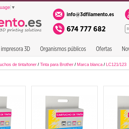
guage
▼
 impresora 3D
Organismos públicos
Ofertas
No
uchos de tinta/toner
/
Tinta para Brother
/
Marca blanca
/
LC121/123