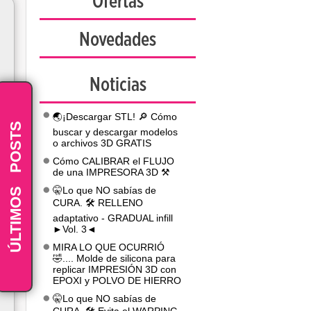
Ofertas
Novedades
Noticias
🌏¡Descargar STL! 🔎 Cómo
POSTS
buscar y descargar modelos
o archivos 3D GRATIS
Cómo CALIBRAR el FLUJO
de una IMPRESORA 3D ⚒️
-
ÚLTIMOS
🤫Lo que NO sabías de
CURA. 🛠️ RELLENO
adaptativo - GRADUAL infill
►Vol. 3◄
MIRA LO QUE OCURRIÓ
🤣.... Molde de silicona para
replicar IMPRESIÓN 3D con
EPOXI y POLVO DE HIERRO
🤫Lo que NO sabías de