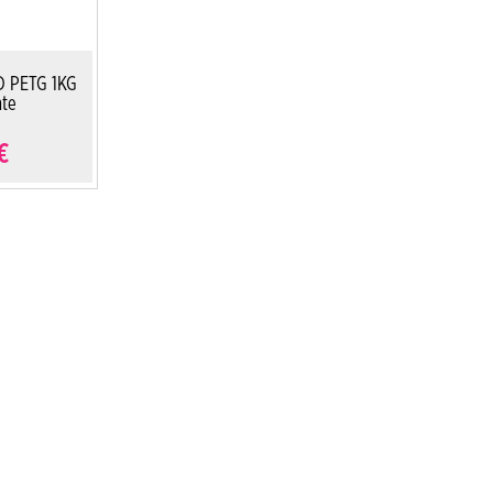
D PETG 1KG
nte
€