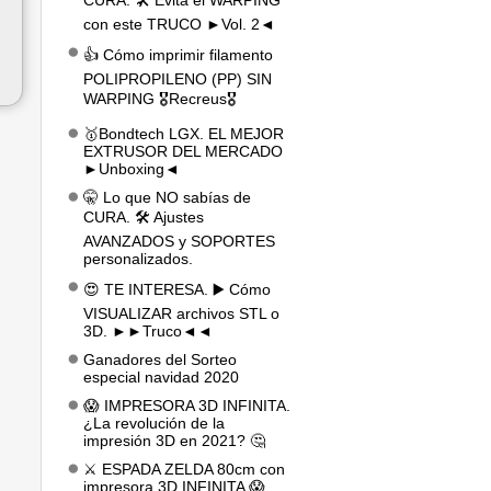
CURA. 🛠️ Evita el WARPING
con este TRUCO ►Vol. 2◄
👍 Cómo imprimir filamento
POLIPROPILENO (PP) SIN
WARPING 🎖️Recreus🎖️
🥇Bondtech LGX. EL MEJOR
EXTRUSOR DEL MERCADO
►Unboxing◄
🤫 Lo que NO sabías de
CURA. 🛠️ Ajustes
AVANZADOS y SOPORTES
personalizados.
😍 TE INTERESA. ▶️ Cómo
VISUALIZAR archivos STL o
3D. ►►Truco◄◄
Ganadores del Sorteo
especial navidad 2020
😱 IMPRESORA 3D INFINITA.
¿La revolución de la
impresión 3D en 2021? 🤔
⚔️ ESPADA ZELDA 80cm con
impresora 3D INFINITA 😱