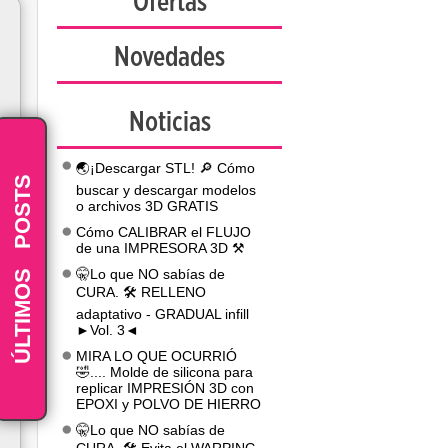
Ofertas
Novedades
Noticias
🌏¡Descargar STL! 🔎 Cómo
POSTS
buscar y descargar modelos
o archivos 3D GRATIS
Cómo CALIBRAR el FLUJO
de una IMPRESORA 3D ⚒️
-
ÚLTIMOS
🤫Lo que NO sabías de
CURA. 🛠️ RELLENO
adaptativo - GRADUAL infill
►Vol. 3◄
MIRA LO QUE OCURRIÓ
🤣.... Molde de silicona para
replicar IMPRESIÓN 3D con
EPOXI y POLVO DE HIERRO
🤫Lo que NO sabías de