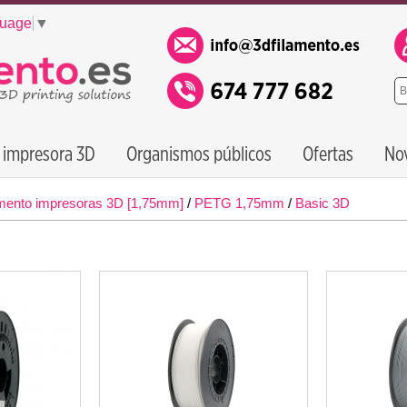
guage
▼
 impresora 3D
Organismos públicos
Ofertas
No
mento impresoras 3D [1,75mm]
/
PETG 1,75mm
/
Basic 3D