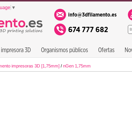
guage
▼
 impresora 3D
Organismos públicos
Ofertas
No
mento impresoras 3D [1,75mm]
/
nGen 1,75mm