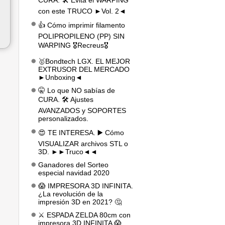
CURA. 🛠️ Evita el WARPING
con este TRUCO ►Vol. 2◄
👍 Cómo imprimir filamento
POLIPROPILENO (PP) SIN
WARPING 🎖️Recreus🎖️
🥇Bondtech LGX. EL MEJOR
EXTRUSOR DEL MERCADO
►Unboxing◄
🤫 Lo que NO sabías de
CURA. 🛠️ Ajustes
AVANZADOS y SOPORTES
personalizados.
😍 TE INTERESA. ▶️ Cómo
VISUALIZAR archivos STL o
3D. ►►Truco◄◄
Ganadores del Sorteo
especial navidad 2020
😱 IMPRESORA 3D INFINITA.
¿La revolución de la
impresión 3D en 2021? 🤔
⚔️ ESPADA ZELDA 80cm con
impresora 3D INFINITA 😱